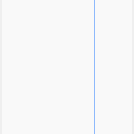
竣
工
，
项
目
持
续
高
效
推
进
。