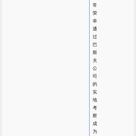
常
荣
幸
通
过
巴
斯
夫
公
司
的
实
地
考
察
成
为