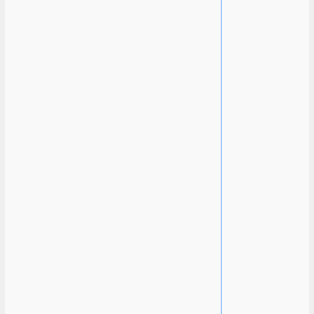
一
体
化
基
地
打
造
成
为
灯
塔
项
目
的
又
一
重
要
举
措
。