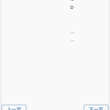
D
…
…