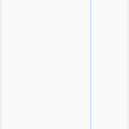
化
技
术
中
心
位
于
湛
江
一
体
化
生
产
基
地
的
核
心
区