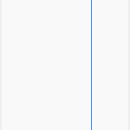
夫
湛
江
一
体
化
基
地
项
目
是
我
国
化
工
行
业
首
个
外