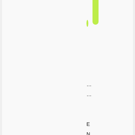
…
…
E
N