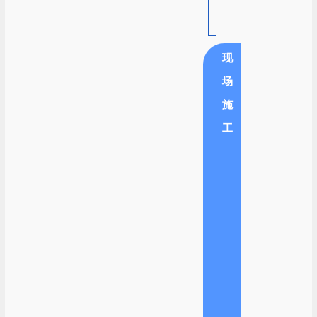
现
场
施
工